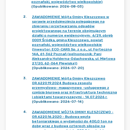
poznański, województwo wielkopolskie)
(Opublikowano: 2026-08-03)
2
.
ZAWIADOMIENIE Wójta Gminy Kleszczewo w
sprawie przedsięwzięcia polegającego na
zbieraniu i przetwarzaniu odpadów
projektowanego na terenie obejmującym
działki o numerze ewidencyjnym: 6/29, obręb
0009 Śródka, gmina Kleszczewo, powiat
poznański, województwo wielkopolskie
(Inwestor: ECO-CARS Sp. z o.o., ul. Forteczna
14A, 61-362 Poznań (pełnomocnik: Pani
Aleksandra Hołderna-Odachowska, ul. Miętowa
27/20, 62-064 Plewiska))
(Opublikowano: 2026-07-20)
3
.
ZAWIADOMIENIE Wójta Gminy Kleszczewo
OR.6220.19.2024 Budowa zespołu
przemysłowo- magazynowo -usługowego z
częścią biurową oraz infrastrukturą techniczną
i obiektami towarzyszącymi - 14.07.2026 r.
(Opublikowano: 2026-07-14)
4
.
ZAWIADOMIENIE WÓJTA GMINY KLESZCZEWO -
OR.6220.16.2020 - Budowa węzła
betoniarskiego o wydajności do 400,0 ton na
dobę wraz z budową czterech silosów na