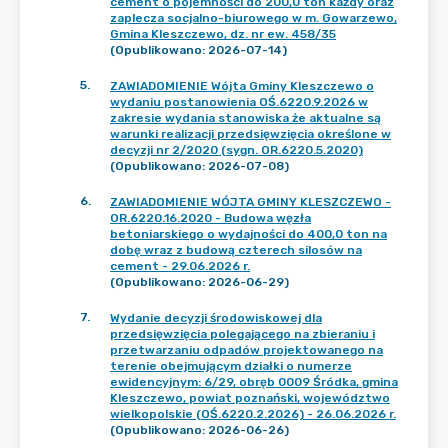
cement o pojemności do 200,0 ton każdy oraz
zaplecza socjalno-biurowego w m. Gowarzewo,
Gmina Kleszczewo, dz. nr ew. 458/35
(Opublikowano: 2026-07-14)
5
.
ZAWIADOMIENIE Wójta Gminy Kleszczewo o
wydaniu postanowienia OŚ.6220.9.2026 w
zakresie wydania stanowiska że aktualne są
warunki realizacji przedsięwzięcia określone w
decyzji nr 2/2020 (sygn. OR.6220.5.2020)
(Opublikowano: 2026-07-08)
6
.
ZAWIADOMIENIE WÓJTA GMINY KLESZCZEWO -
OR.6220.16.2020 - Budowa węzła
betoniarskiego o wydajności do 400,0 ton na
dobę wraz z budową czterech silosów na
cement - 29.06.2026 r.
(Opublikowano: 2026-06-29)
7
.
Wydanie decyzji środowiskowej dla
przedsięwzięcia polegającego na zbieraniu i
przetwarzaniu odpadów projektowanego na
terenie obejmującym działki o numerze
ewidencyjnym: 6/29, obręb 0009 Śródka, gmina
Kleszczewo, powiat poznański, województwo
wielkopolskie (OŚ.6220.2.2026) - 26.06.2026 r.
(Opublikowano: 2026-06-26)