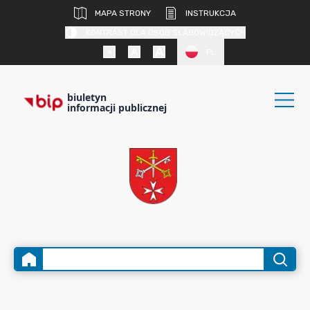
MAPA STRONY
INSTRUKCJA
KONTRAST DLA OSÓB SŁABOWIDZĄCYCH
PL
biuletyn
informacji publicznej