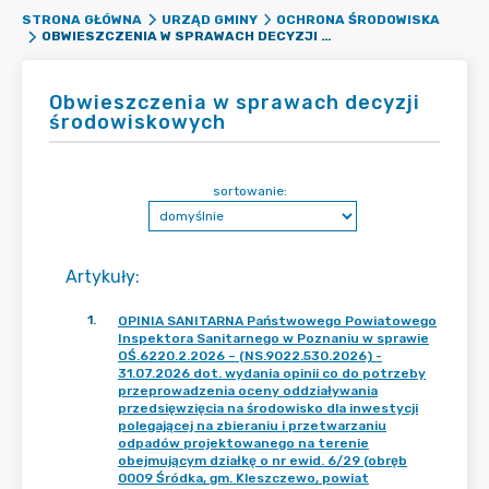
STRONA GŁÓWNA
URZĄD GMINY
OCHRONA ŚRODOWISKA
OBWIESZCZENIA W SPRAWACH DECYZJI ŚRODOWISKOWYCH
Obwieszczenia w sprawach decyzji
środowiskowych
sortowanie:
Artykuły
:
1
.
OPINIA SANITARNA Państwowego Powiatowego
Inspektora Sanitarnego w Poznaniu w sprawie
OŚ.6220.2.2026 – (NS.9022.530.2026) -
31.07.2026 dot. wydania opinii co do potrzeby
przeprowadzenia oceny oddziaływania
przedsięwzięcia na środowisko dla inwestycji
polegającej na zbieraniu i przetwarzaniu
odpadów projektowanego na terenie
obejmującym działkę o nr ewid. 6/29 (obręb
0009 Śródka, gm. Kleszczewo, powiat