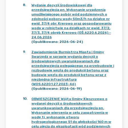
8
.
Wydanie decyzji środowiskowej dla
przedsięwzięcia pn. Wykonanie urządzenia
umożliwiającego pobór wód podziemnych o
zdolności poboru wody 50m3/h na działce nr
ewid. 37/4 obr. Krerowo oraz gospodarowaniu
wodą w rolnictwie na działkach nr ewid. 37/2,
37/3, 37/4 obręb Krerowo (OŚ.6220.6.2026) -
24.06.2026
(Opublikowano: 2026-06-24)
9
.
Zawiadomienie Burmistrza Miasta i Gminy
Swarzędz w sprawie wydania decyzji o
środowiskowych uwarunkowaniach dla
przedsięwzięcia polegającego na przebudowie i
rozbudowie węzła do produkcji betonu oraz
budowie węzła do produkcji betonu wraz z
niezbędną infrastrukturą
(WOS.6220.1.27.2023-46)
(Opublikowano: 2026-06-19)
10
.
OBWIESZCZENIE Wójta Gminy Kleszczewo o
wydanej decyzji o środowiskowych
uwarunkowaniach dla przedsięwzięcia pn.
Wykonanie wiercenia w celu zaopatrzenia w
wodę tj. wykonanie otworu
hydrogeologicznego S1 do głębokości 160 m w
celu ujęcia do eksploatacji wód podziemnych