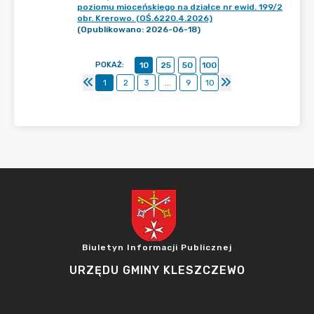
poziomu mioceńskiego na działce nr ewid. 199/2
obr. Krerowo. (OŚ.6220.4.2026)
(Opublikowano: 2026-06-18)
POKAŻ
:
10
25
50
100
1
2
3
...
9
10
Biuletyn Informacji Publicznej
URZĘDU GMINY KLESZCZEWO