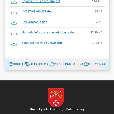
Ogłoszenie - kancelaria.pdf
1.54 MB
KWESTIONARIUSZ.doc
33 KB
Oświadczenie.doc
56 KB
klauzula informacyjna- rekrutacja.docx
15.98 KB
Zarządzenie Nr 58_2025.pdf
2.79 MB
DRUKUJ
ZAPISZ DO PDF
POPRZEDNIE WERSJE
METRYCZKA
Biuletyn Informacji Publicznej