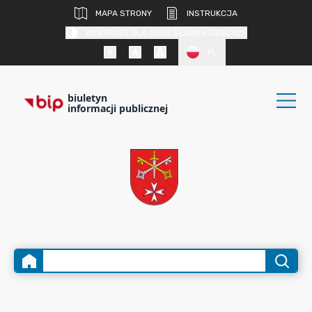
MAPA STRONY
INSTRUKCJA
KONTRAST DLA OSÓB SŁABOWIDZĄCYCH
PL
biuletyn
informacji publicznej