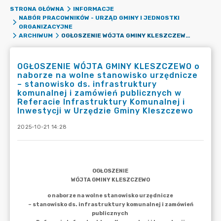
STRONA GŁÓWNA
INFORMACJE
NABÓR PRACOWNIKÓW - URZĄD GMINY I JEDNOSTKI
ORGANIZACYJNE
OGŁOSZENIE WÓJTA GMINY KLESZCZEWO O NABORZE NA WOLNE STANOWISKO URZĘDNICZE – STANOWISKO DS. INFRASTRUKTURY KOMUNALNEJ I ZAMÓWIEŃ PUBLICZNYCH W REFERACIE INFRASTRUKTURY KOMUNALNEJ I INWESTYCJI W URZĘDZIE GMINY KLESZCZEWO
ARCHIWUM
OGŁOSZENIE WÓJTA GMINY KLESZCZEWO o
naborze na wolne stanowisko urzędnicze
– stanowisko ds. infrastruktury
komunalnej i zamówień publicznych w
Referacie Infrastruktury Komunalnej i
Inwestycji w Urzędzie Gminy Kleszczewo
2025-10-21 14:28