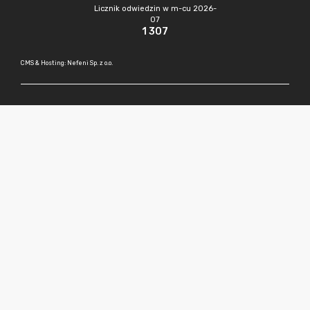
Licznik odwiedzin w m-cu 2026-
07
1 307
CMS & Hosting: Nefeni Sp. z o.o.