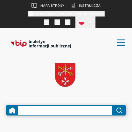
MAPA STRONY
INSTRUKCJA
KONTRAST DLA OSÓB SŁABOWIDZĄCYCH
PL
biuletyn
informacji publicznej