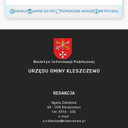
DRUKUJ
ZAPISZ DO PDF
POPRZEDNIE WERSJE
METRYCZKA
Biuletyn Informacji Publicznej
URZĘDU GMINY KLESZCZEWO
REDAKCJA
Agata Zdobylak
63 - 005 Kleszczewo
tel. 8176 - 033
e mail:
a.zdobylak@kleszczewo.pl