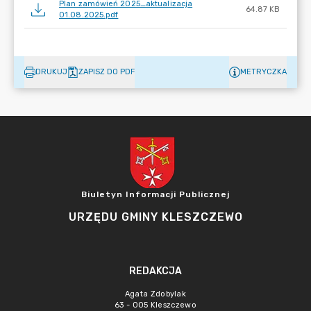
Plan zamówień 2025_aktualizacja
64.87 KB
01.08.2025.pdf
DRUKUJ
ZAPISZ DO PDF
METRYCZKA
Biuletyn Informacji Publicznej
URZĘDU GMINY KLESZCZEWO
REDAKCJA
Agata Zdobylak
63 - 005 Kleszczewo