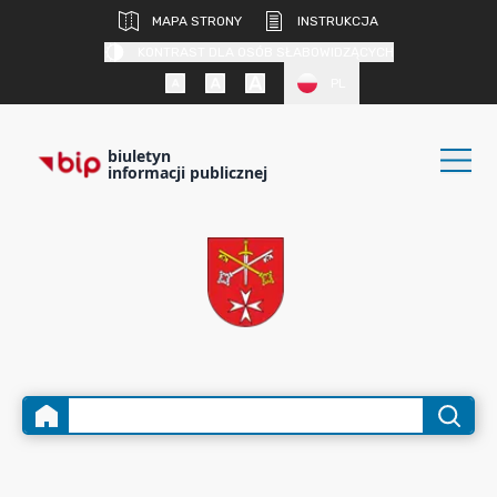
MAPA STRONY
INSTRUKCJA
KONTRAST DLA OSÓB SŁABOWIDZĄCYCH
PL
biuletyn
informacji publicznej