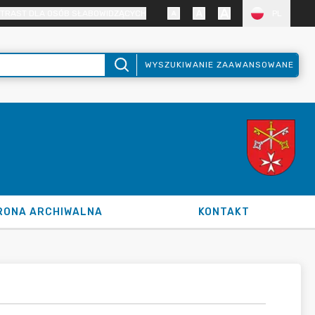
TRAST DLA OSÓB SŁABOWIDZĄCYCH
PL
WYSZUKIWANIE ZAAWANSOWANE
RONA ARCHIWALNA
KONTAKT