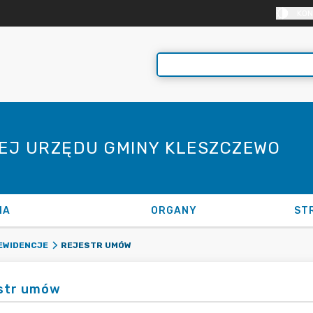
KON
NEJ URZĘDU GMINY KLESZCZEWO
NA
ORGANY
ST
REJESTR UMÓW
EWIDENCJE
str umów