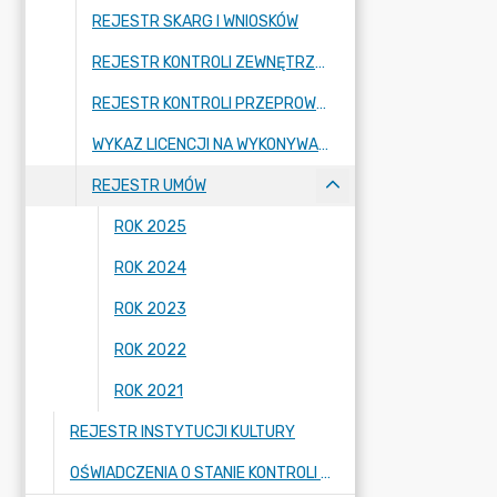
REJESTR SKARG I WNIOSKÓW
REJESTR KONTROLI ZEWNĘTRZNYCH
REJESTR KONTROLI PRZEPROWADZONYCH PRZEZ KOMISJĘ REWIZYJNĄ
WYKAZ LICENCJI NA WYKONYWANIE KRAJOWEGO TRANSPORTU DROGOWEGO W ZAKRESIE PRZEWOZU OSÓB TAKSÓWKĄ NA TERENIE GMINY KLESZCZEWO
REJESTR UMÓW
ROK 2025
ROK 2024
ROK 2023
ROK 2022
ROK 2021
REJESTR INSTYTUCJI KULTURY
OŚWIADCZENIA O STANIE KONTROLI ZARZĄDCZEJ