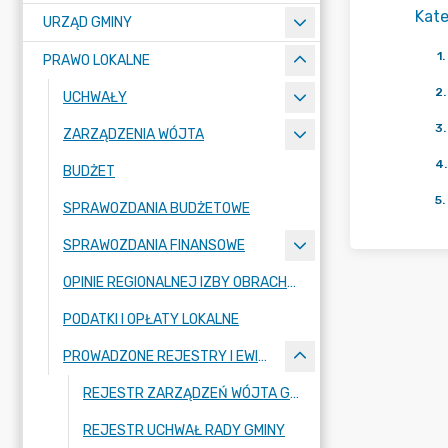
Kate
URZĄD GMINY
1
.
PRAWO LOKALNE
2
.
UCHWAŁY
3
.
ZARZĄDZENIA WÓJTA
4
.
BUDŻET
5
.
SPRAWOZDANIA BUDŻETOWE
SPRAWOZDANIA FINANSOWE
OPINIE REGIONALNEJ IZBY OBRACHUNKOWEJ
PODATKI I OPŁATY LOKALNE
PROWADZONE REJESTRY I EWIDENCJE
REJESTR ZARZĄDZEŃ WÓJTA GMINY
REJESTR UCHWAŁ RADY GMINY