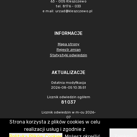
63 - 005 Kleszczewo
tel. 8176 - 033
e mail:
urzad@kleszczewo.pl
INFORMACJE
Mapa strony
Rejestr zmian
Statystyki odwiedzin
AKTUALIZACJE
Ostatnia modyfikacja
2026-08-05 10:35:51
Licznik odwiedzin ogółem
81 037
Licznik odwiedzin w m-cu 2026-
07
Strona korzysta z plików cookies w celu
815
realizacji usług i zgodnie z
Polityką Plików Cookies
. Możesz określić
Zamknij
CMS & Hosting: Nefeni Sp. z o.o.