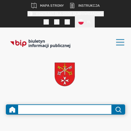
MAPA STRONY
INSTRUKCJA
KONTRAST DLA OSÓB SŁABOWIDZĄCYCH
PL
biuletyn
informacji publicznej