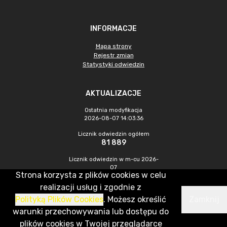
INFORMACJE
Mapa strony
Rejestr zmian
Statystyki odwiedzin
AKTUALIZACJE
Ostatnia modyfikacja
2026-08-07 14:03:36
Licznik odwiedzin ogółem
81 889
Licznik odwiedzin w m-cu 2026-
07
Strona korzysta z plików cookies w celu
1 667
realizacji usług i zgodnie z
Polityką Plików Cookies
. Możesz określić
Zamknij
CMS & Hosting: Nefeni Sp. z o.o.
warunki przechowywania lub dostępu do
plików cookies w Twojej przeglądarce