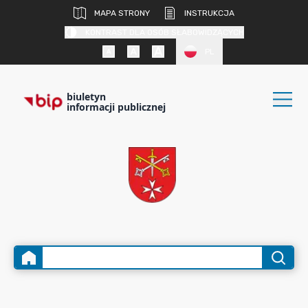
MAPA STRONY
INSTRUKCJA
KONTRAST DLA OSÓB SŁABOWIDZĄCYCH
PL
biuletyn
informacji publicznej