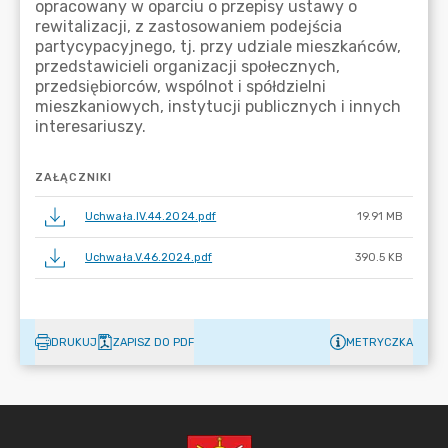
ZAŁĄCZNIKI
Uchwała.IV.44.2024.pdf
19.91 MB
Uchwała.V.46.2024.pdf
390.5 KB
DRUKUJ
ZAPISZ DO PDF
METRYCZKA