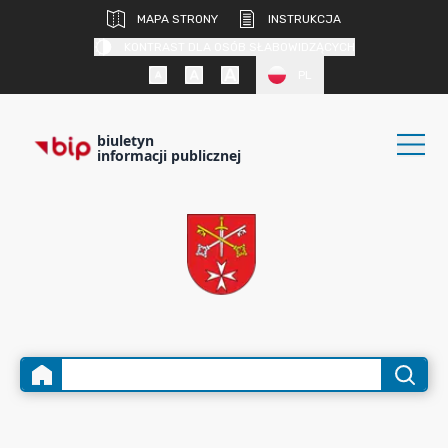
MAPA STRONY
INSTRUKCJA
KONTRAST DLA OSÓB SŁABOWIDZĄCYCH
PL
biuletyn
informacji publicznej