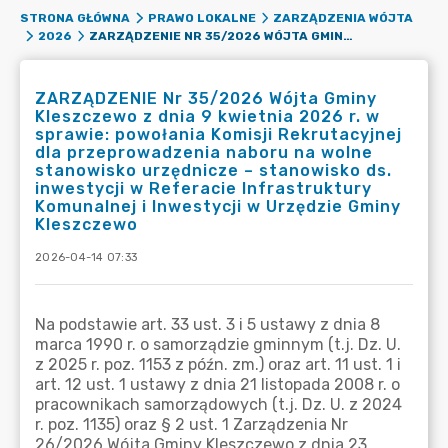
STRONA GŁÓWNA
PRAWO LOKALNE
ZARZĄDZENIA WÓJTA
ZARZĄDZENIE NR 35/2026 WÓJTA GMINY KLESZCZEWO Z DNIA 9 KWIETNIA 2026 R. W SPRAWIE: POWOŁANIA KOMISJI REKRUTACYJNEJ DLA PRZEPROWADZENIA NABORU NA WOLNE STANOWISKO URZĘDNICZE – STANOWISKO DS. INWESTYCJI W REFERACIE INFRASTRUKTURY KOMUNALNEJ I INWESTYCJI W URZĘDZIE GMINY KLESZCZEWO
2026
ZARZĄDZENIE Nr 35/2026 Wójta Gminy
Kleszczewo z dnia 9 kwietnia 2026 r. w
sprawie: powołania Komisji Rekrutacyjnej
dla przeprowadzenia naboru na wolne
stanowisko urzędnicze – stanowisko ds.
inwestycji w Referacie Infrastruktury
Komunalnej i Inwestycji w Urzędzie Gminy
Kleszczewo
2026-04-14 07:33