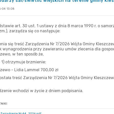
darzy sal/świetlic wiejskich na terenie gminy Kl
-04 13:08
NIKI
Zarządzenie Nr 44_2026.pdf