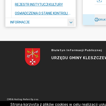
REJESTR INSTYTUCJI KULTURY
OŚWIADCZENIA O STANIE KONTROLI ZARZĄDCZEJ
DRUK
INFORMACJE
Biuletyn Informacji Publicznej
URZĘDU GMINY KLESZCZE
CMS & Hosting: Nefeni Sp. z o.o.
Strona korzysta z plików cookies w celu realizacji usł