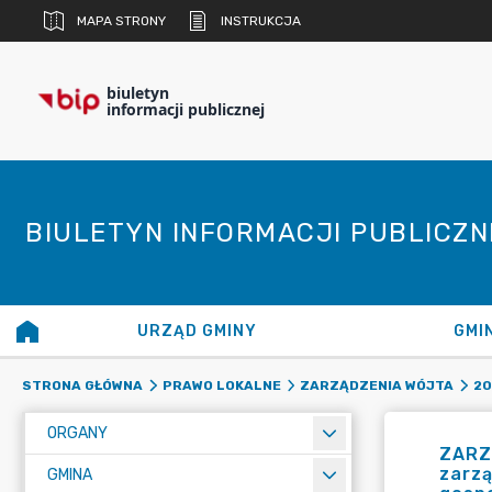
MAPA STRONY
INSTRUKCJA
biuletyn
informacji publicznej
BIULETYN INFORMACJI PUBLICZ
URZĄD GMINY
GMI
STRONA GŁÓWNA
PRAWO LOKALNE
ZARZĄDZENIA WÓJTA
20
ORGANY
ZARZĄ
zarzą
GMINA