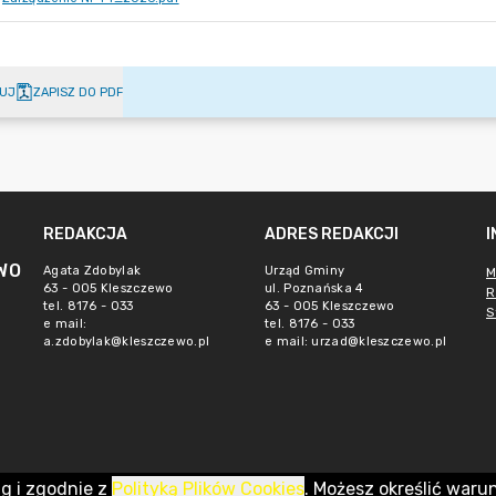
UJ
ZAPISZ DO PDF
REDAKCJA
ADRES REDAKCJI
WO
Agata Zdobylak
Urząd Gminy
M
63 - 005 Kleszczewo
ul. Poznańska 4
R
tel. 8176 - 033
63 - 005 Kleszczewo
S
e mail:
tel. 8176 - 033
a.zdobylak@kleszczewo.pl
e mail:
urzad@kleszczewo.pl
ug i zgodnie z
Polityką Plików Cookies
. Możesz określić waru