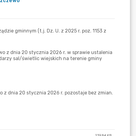
eszczewo
239.84 KB