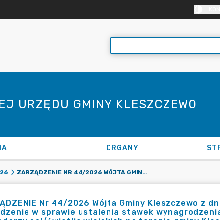
KON
NEJ URZĘDU GMINY KLESZCZEWO
NA
ORGANY
ST
ZARZĄDZENIE NR 44/2026 WÓJTA GMINY KLESZCZEWO Z DNIA 20 KWIETNIA 2026 R. ZMIENIAJĄCE ZARZĄDZENIE W SPRAWIE USTALENIA STAWEK WYNAGRODZENIA PRZY ZAWIERANIU UMÓW ZLECENIA DLA GOSPODARZY SAL/ŚWIETLIC WIEJSKICH NA TERENIE GMINY KLESZCZEWO
26
DZENIE Nr 44/2026 Wójta Gminy Kleszczewo z dnia
dzenie w sprawie ustalenia stawek wynagrodzenia