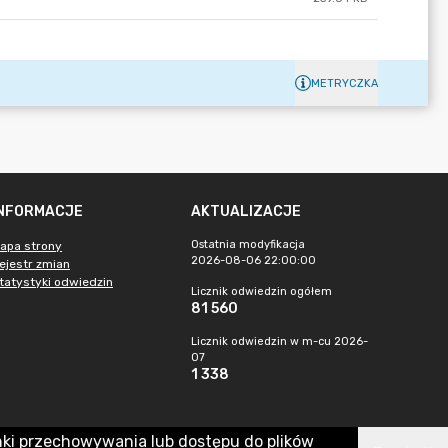
METRYCZKA
INFORMACJE
AKTUALIZACJE
Ostatnia modyfikacja
apa strony
2026-08-06 22:00:00
ejestr zmian
tatystyki odwiedzin
Licznik odwiedzin ogółem
81 560
Licznik odwiedzin w m-cu 2026-
07
1 338
nki przechowywania lub dostępu do plików