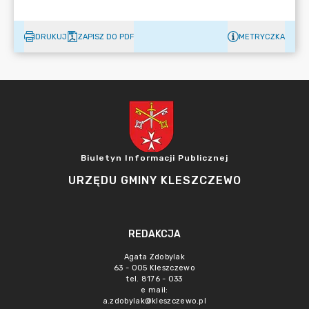
DRUKUJ
ZAPISZ DO PDF
METRYCZKA
Biuletyn Informacji Publicznej
URZĘDU GMINY KLESZCZEWO
REDAKCJA
Agata Zdobylak
63 - 005 Kleszczewo
tel. 8176 - 033
e mail:
a.zdobylak@kleszczewo.pl