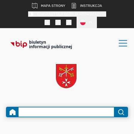
MAPA STRONY
INSTRUKCJA
KONTRAST DLA OSÓB SŁABOWIDZĄCYCH
PL
biuletyn
informacji publicznej