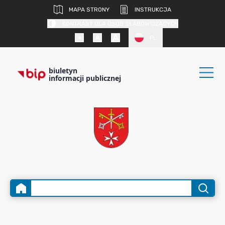
MAPA STRONY
INSTRUKCJA
KONTRAST DLA OSÓB SŁABOWIDZĄCYCH
PL
biuletyn
informacji publicznej