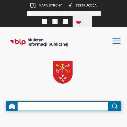
MAPA STRONY
INSTRUKCJA
KONTRAST DLA OSÓB SŁABOWIDZĄCYCH
PL
biuletyn
informacji publicznej