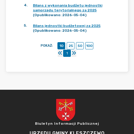
4
.
Bilans z wykonania budżetu jednostki
samorządu terytorialnego za 2025
(Opublikowano: 2026-05-04)
5
.
Bilans jednostki budżetowej za 2025
(Opublikowano: 2026-05-04)
POKAŻ
:
10
25
50
100
1
Biuletyn Informacji Publicznej
URZĘDU GMINY KLESZCZEWO