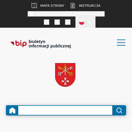
MAPA STRONY
INSTRUKCJA
KONTRAST DLA OSÓB SŁABOWIDZĄCYCH
PL
biuletyn
informacji publicznej