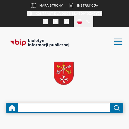
MAPA STRONY
INSTRUKCJA
KONTRAST DLA OSÓB SŁABOWIDZĄCYCH
PL
biuletyn
informacji publicznej