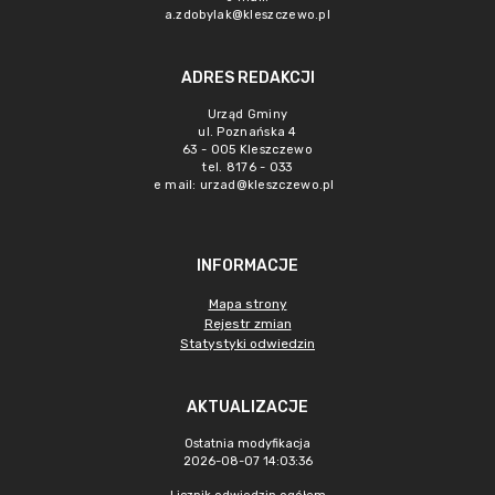
a.zdobylak@kleszczewo.pl
ADRES REDAKCJI
Urząd Gminy
ul. Poznańska 4
63 - 005 Kleszczewo
tel. 8176 - 033
e mail:
urzad@kleszczewo.pl
INFORMACJE
Mapa strony
Rejestr zmian
Statystyki odwiedzin
AKTUALIZACJE
Ostatnia modyfikacja
2026-08-07 14:03:36