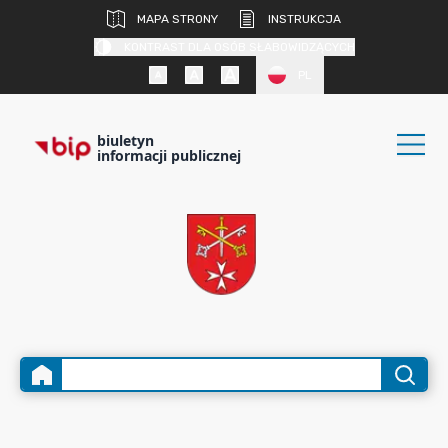
MAPA STRONY
INSTRUKCJA
KONTRAST DLA OSÓB SŁABOWIDZĄCYCH
PL
biuletyn
informacji publicznej