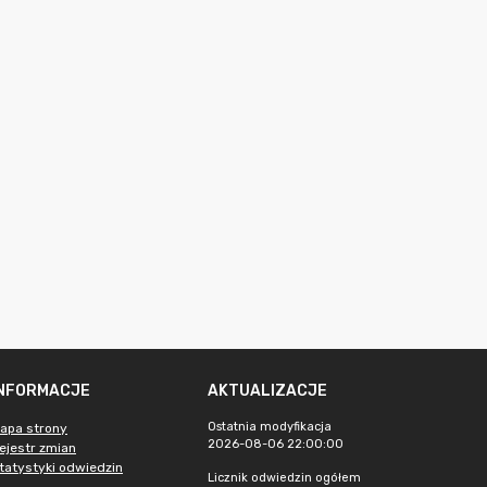
INFORMACJE
AKTUALIZACJE
Ostatnia modyfikacja
apa strony
2026-08-06 22:00:00
ejestr zmian
tatystyki odwiedzin
Licznik odwiedzin ogółem