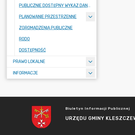
PUBLICZNIE DOSTĘPNY WYKAZ DANYCH O ŚRODOWISKU
PLANOWANIE PRZESTRZENNE
ZGROMADZENIA PUBLICZNE
RODO
DOSTĘPNOŚĆ
PRAWO LOKALNE
INFORMACJE
Biuletyn Informacji Publicznej
URZĘDU GMINY KLESZCZE