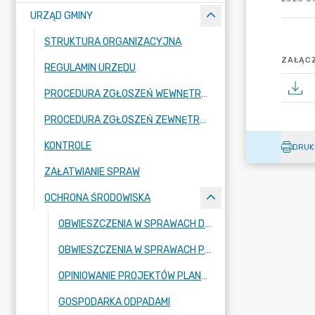
URZĄD GMINY
STRUKTURA ORGANIZACYJNA
ZAŁĄCZ
REGULAMIN URZĘDU
PROCEDURA ZGŁOSZEŃ WEWNĘTRZNYCH W URZĘDZIE GMINY KLESZCZEWO
PROCEDURA ZGŁOSZEŃ ZEWNĘTRZNYCH W URZĘDZIE GMINY
KONTROLE
DRUK
ZAŁATWIANIE SPRAW
OCHRONA ŚRODOWISKA
OBWIESZCZENIA W SPRAWACH DECYZJI ŚRODOWISKOWYCH
OBWIESZCZENIA W SPRAWACH POZWOLEŃ WODNOPRAWNYCH
OPINIOWANIE PROJEKTÓW PLANÓW, PROGRAMÓW, UCHWAŁ ITP.
GOSPODARKA ODPADAMI