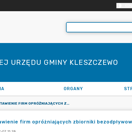
KON
NEJ URZĘDU GMINY KLESZCZEWO
NA
ORGANY
ST
ZESTAWIENIE FIRM OPRÓŻNIAJĄCYCH ZBIORNIKI BEZODPŁYWOWE NA TERENIE GM. KLESZCZEWO
wienie firm opróżniających zbiorniki bezodpływo
-07 11:28