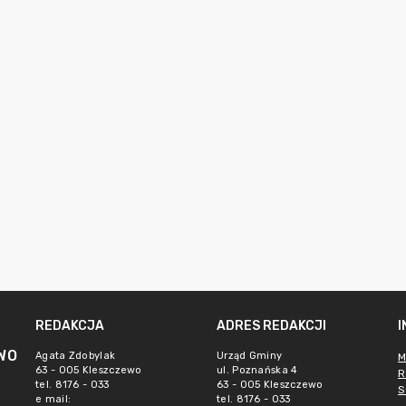
REDAKCJA
ADRES REDAKCJI
WO
Agata Zdobylak
Urząd Gminy
M
63 - 005 Kleszczewo
ul. Poznańska 4
R
tel. 8176 - 033
63 - 005 Kleszczewo
S
e mail:
tel. 8176 - 033