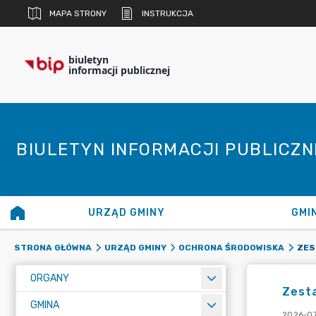
MAPA STRONY
INSTRUKCJA
biuletyn
informacji publicznej
BIULETYN INFORMACJI PUBLICZ
URZĄD GMINY
GMI
STRONA GŁÓWNA
URZĄD GMINY
OCHRONA ŚRODOWISKA
ORGANY
Zesta
GMINA
2026-07