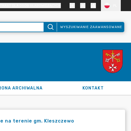
TRAST DLA OSÓB SŁABOWIDZĄCYCH
PL
WYSZUKIWANIE ZAAWANSOWANE
RONA ARCHIWALNA
KONTAKT
we na terenie gm. Kleszczewo