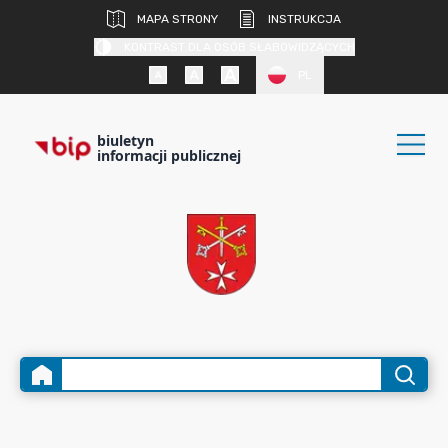
MAPA STRONY
INSTRUKCJA
KONTRAST DLA OSÓB SŁABOWIDZĄCYCH
PL
biuletyn
informacji publicznej