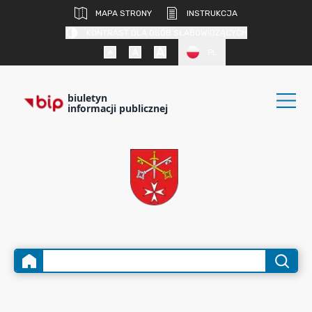
MAPA STRONY
INSTRUKCJA
KONTRAST DLA OSÓB SŁABOWIDZĄCYCH
PL
biuletyn
informacji publicznej