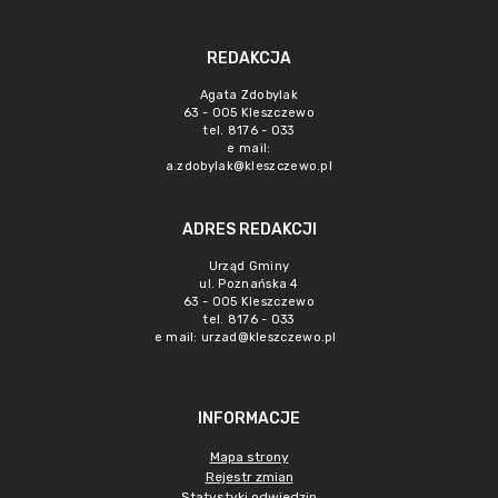
REDAKCJA
Agata Zdobylak
63 - 005 Kleszczewo
tel. 8176 - 033
e mail:
a.zdobylak@kleszczewo.pl
ADRES REDAKCJI
Urząd Gminy
ul. Poznańska 4
63 - 005 Kleszczewo
tel. 8176 - 033
e mail:
urzad@kleszczewo.pl
INFORMACJE
Mapa strony
Rejestr zmian
Statystyki odwiedzin