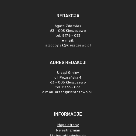
REDAKCJA
Agata Zdobylak
63 - 005 Kleszczewo
tel. 8176 - 033
e mail:
a.zdobylak@kleszczewo.pl
ADRES REDAKCJI
Urząd Gminy
ul. Poznańska 4
63 - 005 Kleszczewo
tel. 8176 - 033
e mail:
urzad@kleszczewo.pl
INFORMACJE
Mapa strony
Rejestr zmian
Statystyki odwiedzin