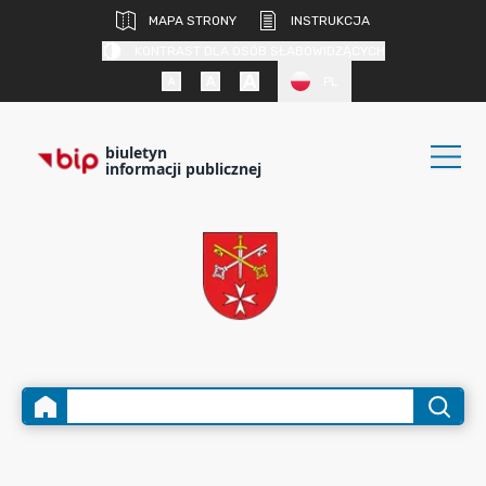
MAPA STRONY
INSTRUKCJA
KONTRAST DLA OSÓB SŁABOWIDZĄCYCH
PL
biuletyn
informacji publicznej