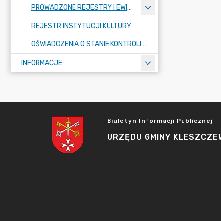
PROWADZONE REJESTRY I EWIDENCJE
REJESTR INSTYTUCJI KULTURY
OŚWIADCZENIA O STANIE KONTROLI ZARZĄDCZEJ
INFORMACJE
Biuletyn Informacji Publicznej
URZĘDU GMINY KLESZCZE