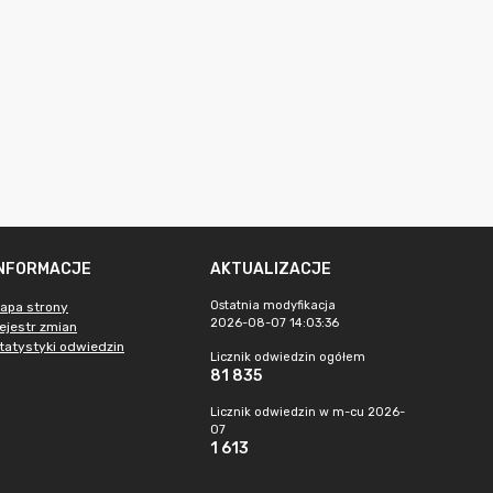
INFORMACJE
AKTUALIZACJE
Ostatnia modyfikacja
apa strony
2026-08-07 14:03:36
ejestr zmian
tatystyki odwiedzin
Licznik odwiedzin ogółem
81 835
Licznik odwiedzin w m-cu 2026-
07
1 613