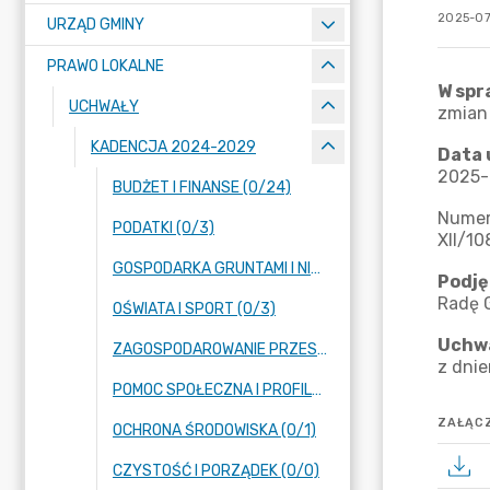
2025-07
URZĄD GMINY
PRAWO LOKALNE
UCHWAŁY
KADENCJA 2024-2029
BUDŻET I FINANSE (0/24)
PODATKI (0/3)
GOSPODARKA GRUNTAMI I NIERUCHOMOŚCIAMI (0/13)
OŚWIATA I SPORT (0/3)
ZAGOSPODAROWANIE PRZESTRZENNE (0/14)
POMOC SPOŁECZNA I PROFILAKTYKA UZALEŻNIEŃ (0/2)
ZAŁĄCZ
OCHRONA ŚRODOWISKA (0/1)
CZYSTOŚĆ I PORZĄDEK (0/0)