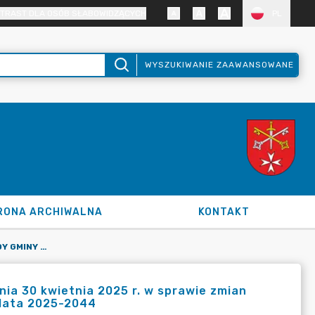
TRAST DLA OSÓB SŁABOWIDZĄCYCH
PL
WYSZUKIWANIE ZAAWANSOWANE
RONA ARCHIWALNA
KONTAKT
UCHWAŁA NR XII/108/2025 RADY GMINY KLESZCZEWO Z DNIA 30 KWIETNIA 2025 R. W SPRAWIE ZMIAN WIELOLETNIEJ PROGNOZY FINANSOWEJ GMINY KLESZCZEWO NA LATA 2025-2044
a 30 kwietnia 2025 r. w sprawie zmian
 lata 2025-2044