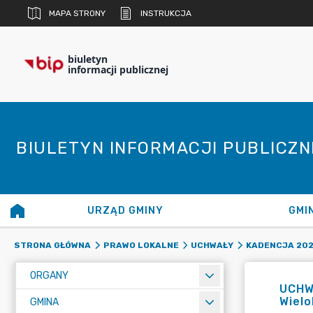
MAPA STRONY
INSTRUKCJA
biuletyn
informacji publicznej
BIULETYN INFORMACJI PUBLICZ
URZĄD GMINY
GMI
STRONA GŁÓWNA
PRAWO LOKALNE
UCHWAŁY
KADENCJA 20
ORGANY
UCHW
Wielo
GMINA