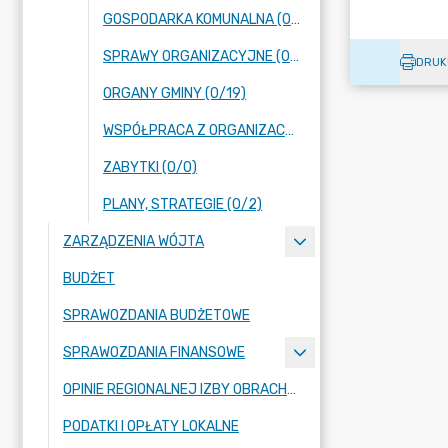
GOSPODARKA KOMUNALNA (0/0)
SPRAWY ORGANIZACYJNE (0/18)
DRUK
ORGANY GMINY (0/19)
WSPÓŁPRACA Z ORGANIZACJAMI POZARZĄDOWYMI (0/1)
ZABYTKI (0/0)
PLANY, STRATEGIE (0/2)
ZARZĄDZENIA WÓJTA
BUDŻET
SPRAWOZDANIA BUDŻETOWE
SPRAWOZDANIA FINANSOWE
OPINIE REGIONALNEJ IZBY OBRACHUNKOWEJ
PODATKI I OPŁATY LOKALNE