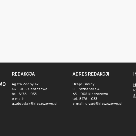
REDAKCJA
ADRES REDAKCJI
WO
Agata Zdobylak
Urząd Gminy
M
63 - 005 Kleszczewo
ul. Poznańska 4
R
tel. 8176 - 033
63 - 005 Kleszczewo
S
e mail:
tel. 8176 - 033
a.zdobylak@kleszczewo.pl
e mail:
urzad@kleszczewo.pl