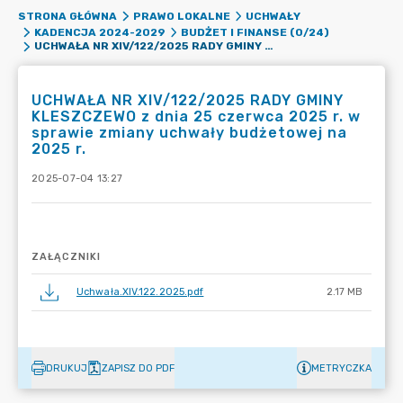
STRONA GŁÓWNA
PRAWO LOKALNE
UCHWAŁY
KADENCJA 2024-2029
BUDŻET I FINANSE (0/24)
UCHWAŁA NR XIV/122/2025 RADY GMINY KLESZCZEWO Z DNIA 25 CZERWCA 2025 R. W SPRAWIE ZMIANY UCHWAŁY BUDŻETOWEJ NA 2025 R.
UCHWAŁA NR XIV/122/2025 RADY GMINY
KLESZCZEWO z dnia 25 czerwca 2025 r. w
sprawie zmiany uchwały budżetowej na
2025 r.
2025-07-04 13:27
ZAŁĄCZNIKI
Uchwała.XIV.122.2025.pdf
2.17 MB
DRUKUJ
ZAPISZ DO PDF
METRYCZKA