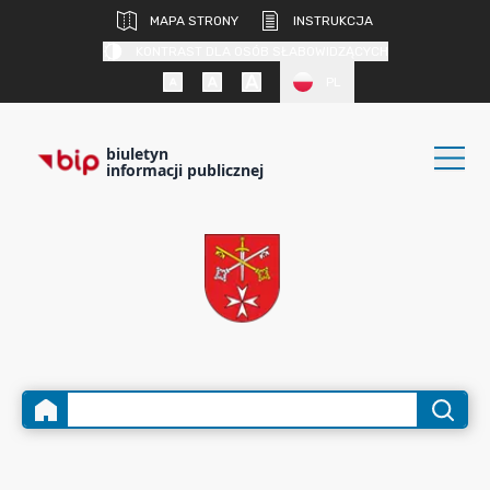
MAPA STRONY
INSTRUKCJA
KONTRAST DLA OSÓB SŁABOWIDZĄCYCH
PL
biuletyn
informacji publicznej