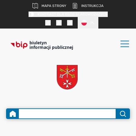
MAPA STRONY
INSTRUKCJA
KONTRAST DLA OSÓB SŁABOWIDZĄCYCH
PL
biuletyn
informacji publicznej