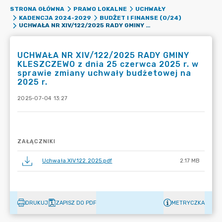
STRONA GŁÓWNA
PRAWO LOKALNE
UCHWAŁY
KADENCJA 2024-2029
BUDŻET I FINANSE (0/24)
UCHWAŁA NR XIV/122/2025 RADY GMINY KLESZCZEWO Z DNIA 25 CZERWCA 2025 R. W SPRAWIE ZMIANY UCHWAŁY BUDŻETOWEJ NA 2025 R.
UCHWAŁA NR XIV/122/2025 RADY GMINY
KLESZCZEWO z dnia 25 czerwca 2025 r. w
sprawie zmiany uchwały budżetowej na
2025 r.
2025-07-04 13:27
ZAŁĄCZNIKI
Uchwała.XIV.122.2025.pdf
2.17 MB
DRUKUJ
ZAPISZ DO PDF
METRYCZKA