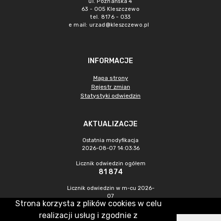
ul. Poznańska 4
63 - 005 Kleszczewo
tel. 8176 - 033
e mail:
urzad@kleszczewo.pl
INFORMACJE
Mapa strony
Rejestr zmian
Statystyki odwiedzin
AKTUALIZACJE
Ostatnia modyfikacja
2026-08-07 14:03:36
Licznik odwiedzin ogółem
81 874
Licznik odwiedzin w m-cu 2026-
07
Strona korzysta z plików cookies w celu
1 652
realizacji usług i zgodnie z