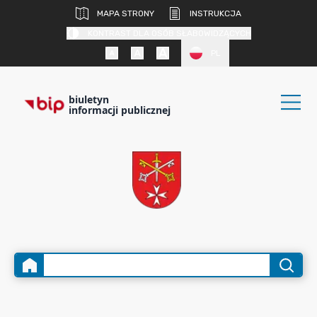
MAPA STRONY
INSTRUKCJA
KONTRAST DLA OSÓB SŁABOWIDZĄCYCH
PL
biuletyn
informacji publicznej