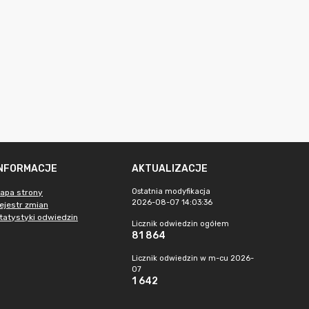
INFORMACJE
AKTUALIZACJE
Ostatnia modyfikacja
apa strony
2026-08-07 14:03:36
ejestr zmian
tatystyki odwiedzin
Licznik odwiedzin ogółem
81 864
Licznik odwiedzin w m-cu 2026-
07
1 642