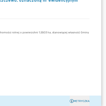
eszczewo, oznaczoną nr ewidencyjnym
METRYCZKA