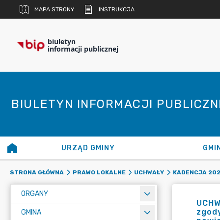
MAPA STRONY
INSTRUKCJA
biuletyn
informacji publicznej
BIULETYN INFORMACJI PUBLICZ
URZĄD GMINY
GMI
STRONA GŁÓWNA
PRAWO LOKALNE
UCHWAŁY
KADENCJA 20
ORGANY
UCHW
zgody
GMINA