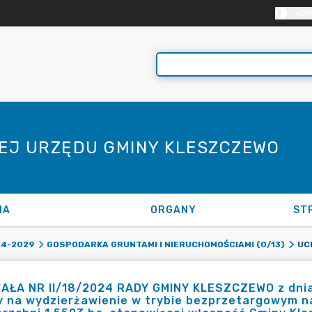
KON
NEJ URZĘDU GMINY KLESZCZEWO
NA
ORGANY
ST
24-2029
GOSPODARKA GRUNTAMI I NIERUCHOMOŚCIAMI (0/13)
AŁA NR II/18/2024 RADY GMINY KLESZCZEWO z dnia 
 na wydzierżawienie w trybie bezprzetargowym na 