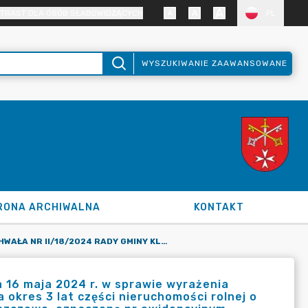
TRAST DLA OSÓB SŁABOWIDZĄCYCH
PL
WYSZUKIWANIE ZAAWANSOWANE
RONA ARCHIWALNA
KONTAKT
UCHWAŁA NR II/18/2024 RADY GMINY KLESZCZEWO Z DNIA 16 MAJA 2024 R. W SPRAWIE WYRAŻENIA ZGODY NA WYDZIERŻAWIENIE W TRYBIE BEZPRZETARGOWYM NA OKRES 3 LAT CZĘŚCI NIERUCHOMOŚCI ROLNEJ O POWIERZCHNI 1,5503 HA, STANOWIĄCEJ WŁASNOŚĆ GMINY KLESZCZEWO, OZNACZONĄ NR EWIDENCYJNYM 287/6 W OBRĘBIE EWIDENCYJNYM GOWARZEWO
16 maja 2024 r. w sprawie wyrażenia
okres 3 lat części nieruchomości rolnej o