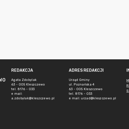
REDAKCJA
ADRES REDAKCJI
WO
Agata Zdobylak
Urząd Gminy
M
63 - 005 Kleszczewo
ul. Poznańska 4
R
tel. 8176 - 033
63 - 005 Kleszczewo
S
e mail:
tel. 8176 - 033
a.zdobylak@kleszczewo.pl
e mail:
urzad@kleszczewo.pl