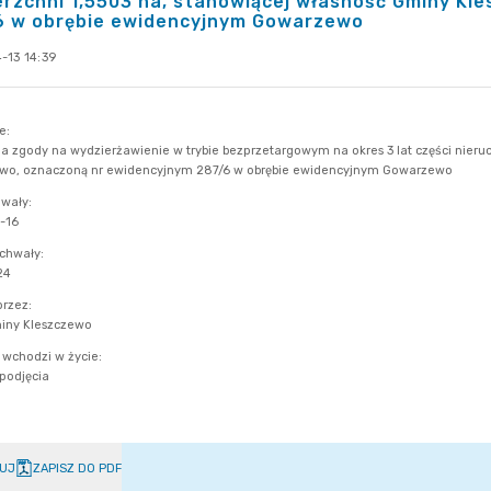
rzchni 1,5503 ha, stanowiącej własność Gminy Kl
6 w obrębie ewidencyjnym Gowarzewo
-13 14:39
UJ
ZAPISZ DO PDF