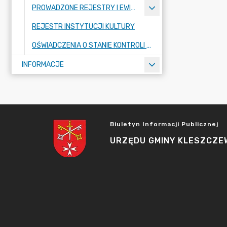
PROWADZONE REJESTRY I EWIDENCJE
REJESTR INSTYTUCJI KULTURY
OŚWIADCZENIA O STANIE KONTROLI ZARZĄDCZEJ
INFORMACJE
Biuletyn Informacji Publicznej
URZĘDU GMINY KLESZCZE