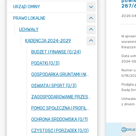
powie
287/
URZĄD GMINY
2025-04
PRAWO LOKALNE
UCHWAŁY
KADENCJA 2024-2029
BUDŻET I FINANSE (0/24)
PODATKI (0/3)
GOSPODARKA GRUNTAMI I NIERUCHOMOŚCIAMI (0/13)
OŚWIATA I SPORT (0/3)
ZAGOSPODAROWANIE PRZESTRZENNE (0/14)
POMOC SPOŁECZNA I PROFILAKTYKA UZALEŻNIEŃ (0/2)
OCHRONA ŚRODOWISKA (0/1)
DRUK
CZYSTOŚĆ I PORZĄDEK (0/0)