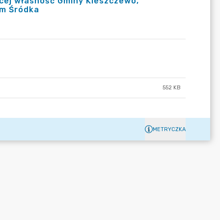
ącej własność Gminy Kleszczewo,
ym Śródka
552 KB
METRYCZKA