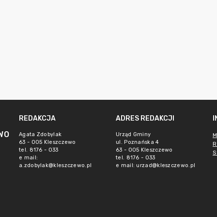
REDAKCJA
ADRES REDAKCJI
WO
Agata Zdobylak
Urząd Gminy
M
63 - 005 Kleszczewo
ul. Poznańska 4
R
tel. 8176 - 033
63 - 005 Kleszczewo
S
e mail:
tel. 8176 - 033
a.zdobylak@kleszczewo.pl
e mail:
urzad@kleszczewo.pl