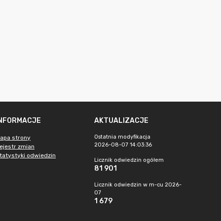
INFORMACJE
AKTUALIZACJE
Ostatnia modyfikacja
apa strony
2026-08-07 14:03:36
ejestr zmian
tatystyki odwiedzin
Licznik odwiedzin ogółem
81 901
Licznik odwiedzin w m-cu 2026-
07
1 679