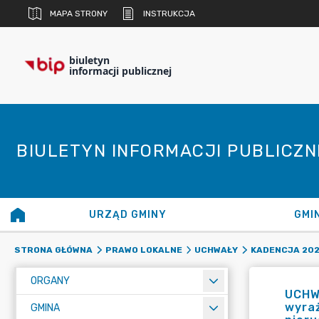
MAPA STRONY
INSTRUKCJA
biuletyn
informacji publicznej
BIULETYN INFORMACJI PUBLICZ
URZĄD GMINY
GMI
STRONA GŁÓWNA
PRAWO LOKALNE
UCHWAŁY
KADENCJA 20
ORGANY
UCHW
wyraż
GMINA