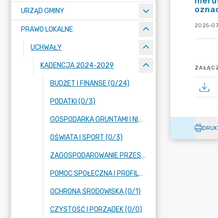
nieru
oznac
URZĄD GMINY
2025-07
PRAWO LOKALNE
UCHWAŁY
KADENCJA 2024-2029
ZAŁĄCZ
BUDŻET I FINANSE (0/24)
PODATKI (0/3)
GOSPODARKA GRUNTAMI I NIERUCHOMOŚCIAMI (0/13)
DRUK
OŚWIATA I SPORT (0/3)
ZAGOSPODAROWANIE PRZESTRZENNE (0/14)
POMOC SPOŁECZNA I PROFILAKTYKA UZALEŻNIEŃ (0/2)
OCHRONA ŚRODOWISKA (0/1)
CZYSTOŚĆ I PORZĄDEK (0/0)