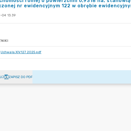
chomości rolnej o powierzchni 0,9318 ha, stanowi
zonej nr ewidencyjnym 122 w obrębie ewidencyjn
-04 13:39
NIKI
Uchwała.XIV.127.2025.pdf
UJ
ZAPISZ DO PDF