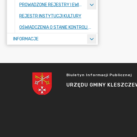
PROWADZONE REJESTRY I EWIDENCJE
REJESTR INSTYTUCJI KULTURY
OŚWIADCZENIA O STANIE KONTROLI ZARZĄDCZEJ
INFORMACJE
Biuletyn Informacji Publicznej
URZĘDU GMINY KLESZCZE