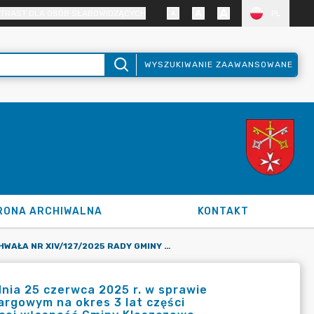
TRAST DLA OSÓB SŁABOWIDZĄCYCH
PL
WYSZUKIWANIE ZAAWANSOWANE
RONA ARCHIWALNA
KONTAKT
UCHWAŁA NR XIV/127/2025 RADY GMINY KLESZCZEWO Z DNIA 25 CZERWCA 2025 R. W SPRAWIE WYRAŻENIA ZGODY NA WYDZIERŻAWIENIE W TRYBIE BEZPRZETARGOWYM NA OKRES 3 LAT CZĘŚCI NIERUCHOMOŚCI ROLNEJ O POWIERZCHNI 0,9318 HA, STANOWIĄCEJ WŁASNOŚĆ GMINY KLESZCZEWO, OZNACZONEJ NR EWIDENCYJNYM 122 W OBRĘBIE EWIDENCYJNYM ŚRÓDKA
ia 25 czerwca 2025 r. w sprawie
argowym na okres 3 lat części