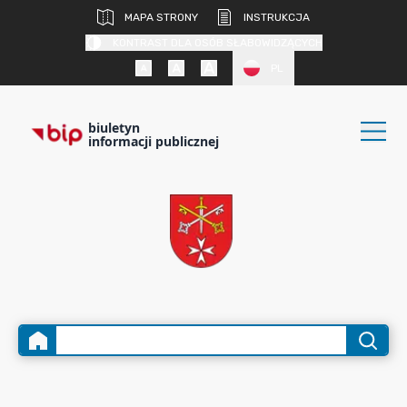
MAPA STRONY
INSTRUKCJA
KONTRAST DLA OSÓB SŁABOWIDZĄCYCH
PL
biuletyn
informacji publicznej