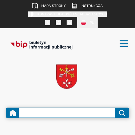
MAPA STRONY
INSTRUKCJA
KONTRAST DLA OSÓB SŁABOWIDZĄCYCH
PL
biuletyn
informacji publicznej