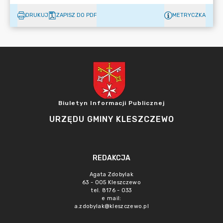
DRUKUJ
ZAPISZ DO PDF
METRYCZKA
Biuletyn Informacji Publicznej
URZĘDU GMINY KLESZCZEWO
REDAKCJA
Agata Zdobylak
63 - 005 Kleszczewo
tel. 8176 - 033
e mail:
a.zdobylak@kleszczewo.pl