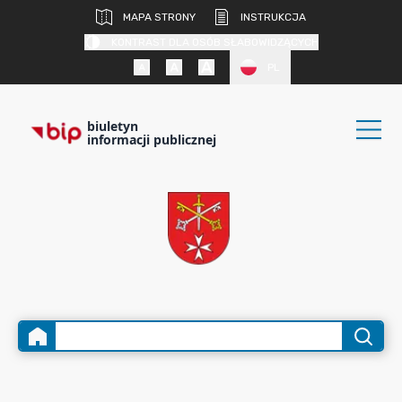
MAPA STRONY
INSTRUKCJA
KONTRAST DLA OSÓB SŁABOWIDZĄCYCH
PL
biuletyn
informacji publicznej