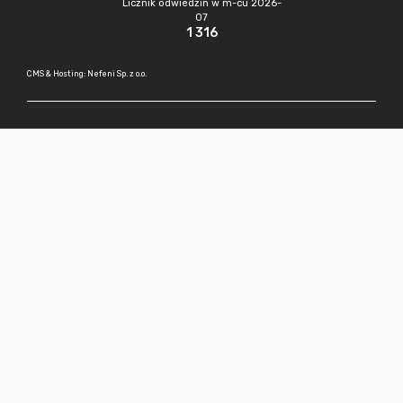
Licznik odwiedzin w m-cu 2026-
07
1 316
CMS & Hosting: Nefeni Sp. z o.o.