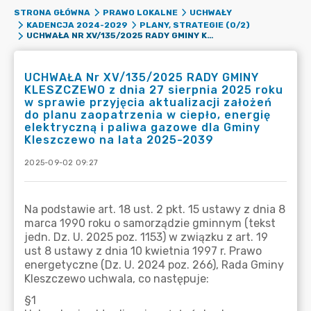
STRONA GŁÓWNA
PRAWO LOKALNE
UCHWAŁY
KADENCJA 2024-2029
PLANY, STRATEGIE (0/2)
UCHWAŁA NR XV/135/2025 RADY GMINY KLESZCZEWO Z DNIA 27 SIERPNIA 2025 ROKU W SPRAWIE PRZYJĘCIA AKTUALIZACJI ZAŁOŻEŃ DO PLANU ZAOPATRZENIA W CIEPŁO, ENERGIĘ ELEKTRYCZNĄ I PALIWA GAZOWE DLA GMINY KLESZCZEWO NA LATA 2025-2039
UCHWAŁA Nr XV/135/2025 RADY GMINY
KLESZCZEWO z dnia 27 sierpnia 2025 roku
w sprawie przyjęcia aktualizacji założeń
do planu zaopatrzenia w ciepło, energię
elektryczną i paliwa gazowe dla Gminy
Kleszczewo na lata 2025-2039
2025-09-02 09:27