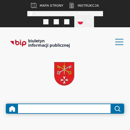
MAPA STRONY
INSTRUKCJA
KONTRAST DLA OSÓB SŁABOWIDZĄCYCH
PL
biuletyn
informacji publicznej