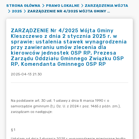
STRONA GŁÓWNA
PRAWO LOKALNE
ZARZĄDZENIA WÓJTA
ZARZĄDZENIE NR 4/2025 WÓJTA GMINY KLESZCZEWO Z DNIA 2 STYCZNIA 2025 R. W SPRAWIE: USTALENIA STAWEK WYNAGRODZENIA PRZY ZAWIERANIU UMÓW ZLECENIA DLA KIEROWCÓW JEDNOSTEK OSP RP, PREZESA ZARZĄDU ODDZIAŁU GMINNEGO ZWIĄZKU OSP RP, KOMENDANTA GMINNEGO OSP RP
2025
ZARZĄDZENIE Nr 4/2025 Wójta Gminy
Kleszczewo z dnia 2 stycznia 2025 r. w
sprawie: ustalenia stawek wynagrodzenia
przy zawieraniu umów zlecenia dla
kierowców jednostek OSP RP, Prezesa
Zarządu Oddziału Gminnego Związku OSP
RP, Komendanta Gminnego OSP RP
2025-04-13 21:30