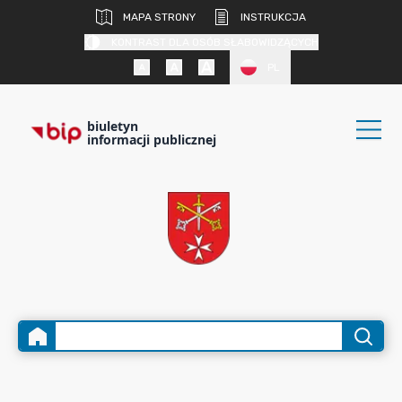
MAPA STRONY
INSTRUKCJA
KONTRAST DLA OSÓB SŁABOWIDZĄCYCH
PL
biuletyn
informacji publicznej