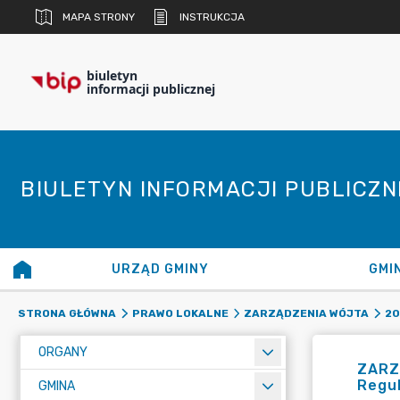
MAPA STRONY
INSTRUKCJA
biuletyn
informacji publicznej
BIULETYN INFORMACJI PUBLICZ
URZĄD GMINY
GMI
STRONA GŁÓWNA
PRAWO LOKALNE
ZARZĄDZENIA WÓJTA
20
ORGANY
ZARZĄ
Regu
GMINA