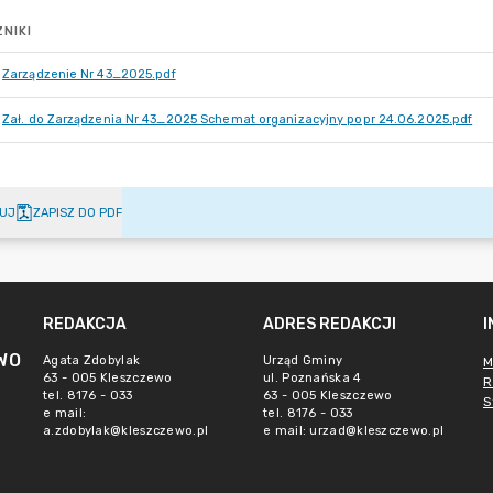
NIKI
Zarządzenie Nr 43_2025.pdf
Zał. do Zarządzenia Nr 43_2025 Schemat organizacyjny popr 24.06.2025.pdf
UJ
ZAPISZ DO PDF
REDAKCJA
ADRES REDAKCJI
WO
Agata Zdobylak
Urząd Gminy
M
63 - 005 Kleszczewo
ul. Poznańska 4
R
tel. 8176 - 033
63 - 005 Kleszczewo
S
e mail:
tel. 8176 - 033
a.zdobylak@kleszczewo.pl
e mail:
urzad@kleszczewo.pl