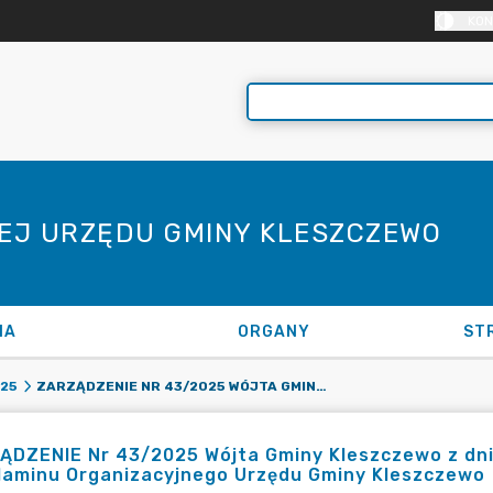
KON
NEJ URZĘDU GMINY KLESZCZEWO
NA
ORGANY
ST
ZARZĄDZENIE NR 43/2025 WÓJTA GMINY KLESZCZEWO Z DNIA 23 CZERWCA 2025 R. W SPRAWIE ZMIANY REGULAMINU ORGANIZACYJNEGO URZĘDU GMINY KLESZCZEWO
25
DZENIE Nr 43/2025 Wójta Gminy Kleszczewo z dni
laminu Organizacyjnego Urzędu Gminy Kleszczewo