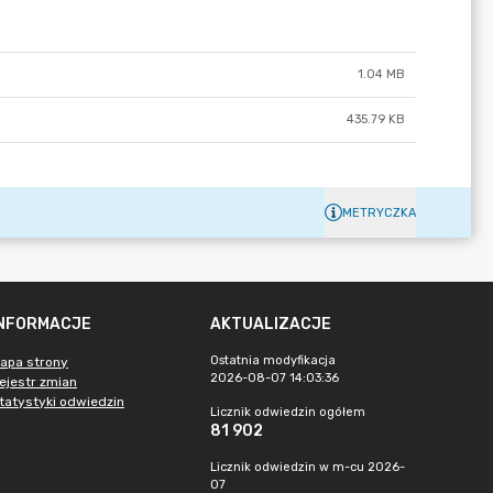
1.04 MB
435.79 KB
METRYCZKA
INFORMACJE
AKTUALIZACJE
Ostatnia modyfikacja
apa strony
2026-08-07 14:03:36
ejestr zmian
tatystyki odwiedzin
Licznik odwiedzin ogółem
81 902
Licznik odwiedzin w m-cu 2026-
07