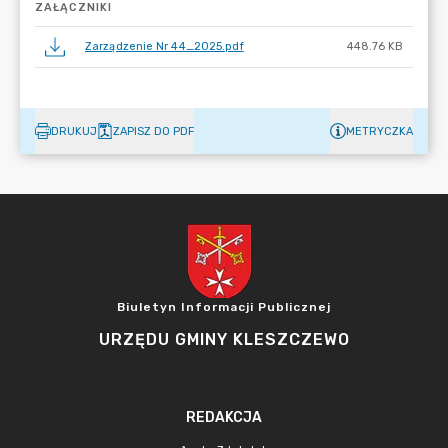
ZAŁĄCZNIKI
Zarządzenie Nr 44_2025.pdf
448.76 KB
DRUKUJ
ZAPISZ DO PDF
METRYCZKA
Biuletyn Informacji Publicznej
URZĘDU GMINY KLESZCZEWO
REDAKCJA