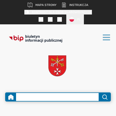
MAPA STRONY
INSTRUKCJA
KONTRAST DLA OSÓB SŁABOWIDZĄCYCH
PL
biuletyn
informacji publicznej