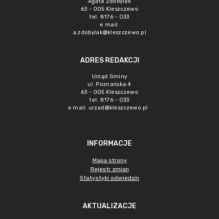
Agata Zdobylak
63 - 005 Kleszczewo
tel. 8176 - 033
e mail:
a.zdobylak@kleszczewo.pl
ADRES REDAKCJI
Urząd Gminy
ul. Poznańska 4
63 - 005 Kleszczewo
tel. 8176 - 033
e mail:
urzad@kleszczewo.pl
INFORMACJE
Mapa strony
Rejestr zmian
Statystyki odwiedzin
AKTUALIZACJE