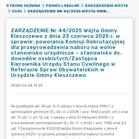
STRONA GŁÓWNA
PRAWO LOKALNE
ZARZĄDZENIA WÓJTA
ZARZĄDZENIE NR 44/2025 WÓJTA GMINY KLESZCZEWO Z DNIA 23 CZERWCA 2025 R. W SPRAWIE: POWOŁANIA KOMISJI REKRUTACYJNEJ DLA PRZEPROWADZENIA NABORU NA WOLNE STANOWISKO URZĘDNICZE – STANOWISKO DS. DOWODÓW OSOBISTYCH/ZASTĘPCA KIEROWNIKA URZĘDU STANU CYWILNEGO W REFERACIE SPRAW OBYWATELSKICH W URZĘDZIE GMINY KLESZCZEWO
2025
ZARZĄDZENIE Nr 44/2025 Wójta Gminy
Kleszczewo z dnia 23 czerwca 2025 r. w
sprawie: powołania Komisji Rekrutacyjnej
dla przeprowadzenia naboru na wolne
stanowisko urzędnicze – stanowisko ds.
dowodów osobistych/Zastępca
Kierownika Urzędu Stanu Cywilnego w
Referacie Spraw Obywatelskich w
Urzędzie Gminy Kleszczewo
2025-06-26 13:24