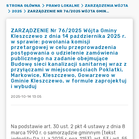
STRONA GŁÓWNA
PRAWO LOKALNE
ZARZĄDZENIA WÓJTA
ZARZĄDZENIE NR 76/2025 WÓJTA GMINY KLESZCZEWO Z DNIA 14 PAŹDZIERNIKA 2025 R. W SPRAWIE: POWOŁANIA KOMISJI PRZETARGOWEJ W CELU PRZEPROWADZENIA POSTĘPOWANIA O UDZIELENIE ZAMÓWIENIA PUBLICZNEGO NA ZADANIE OBEJMUJĄCE BUDOWĘ SIECI KANALIZACJI SANITARNEJ WRAZ Z PRZYŁĄCZAMI W MIEJSCOWOŚCIACH POKLATKI, MARKOWICE, KLESZCZEWO, GOWARZEWO W GMINIE KLESZCZEWO, W FORMULE ZAPROJEKTUJ I WYBUDUJ
2025
ZARZĄDZENIE Nr 76/2025 Wójta Gminy
Kleszczewo z dnia 14 października 2025 r.
w sprawie: powołania komisji
przetargowej w celu przeprowadzenia
postępowania o udzielenie zamówienia
publicznego na zadanie obejmujące
Budowę sieci kanalizacji sanitarnej wraz z
przyłączami w miejscowościach Poklatki,
Markowice, Kleszczewo, Gowarzewo w
Gminie Kleszczewo, w formule zaprojektuj
i wybuduj
2025-10-14 13:05