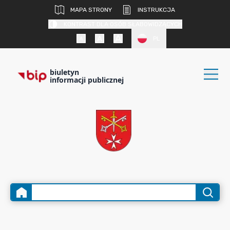
MAPA STRONY
INSTRUKCJA
KONTRAST DLA OSÓB SŁABOWIDZĄCYCH
PL
biuletyn
informacji publicznej