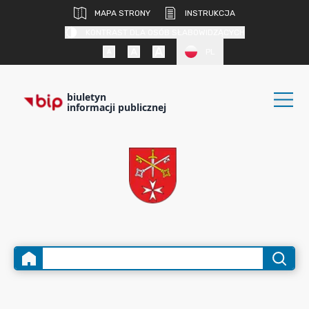
MAPA STRONY
INSTRUKCJA
KONTRAST DLA OSÓB SŁABOWIDZĄCYCH
PL
biuletyn
informacji publicznej