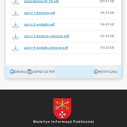
Zarządzenie Nr 78.pdf
513.47 KB
zał nr 1 dochody.pdf
115.74 KB
zał nr 2 wydatki.pdf
116.97 KB
zał nr 3 dochody zlecone.pdf
112.52 KB
zał nr 4 wydatki zlecone.pdf
113.25 KB
DRUKUJ
ZAPISZ DO PDF
METRYCZKA
Biuletyn Informacji Publicznej