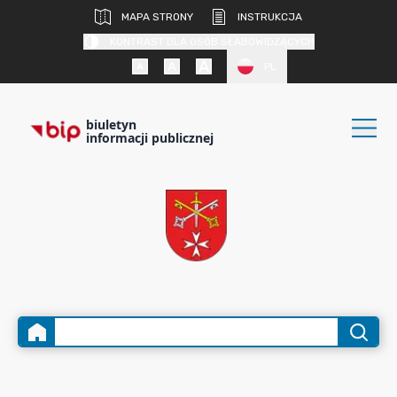
MAPA STRONY
INSTRUKCJA
KONTRAST DLA OSÓB SŁABOWIDZĄCYCH
PL
biuletyn
informacji publicznej