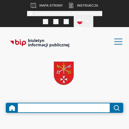
MAPA STRONY
INSTRUKCJA
KONTRAST DLA OSÓB SŁABOWIDZĄCYCH
PL
biuletyn
informacji publicznej