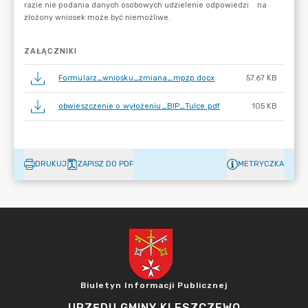
ZAŁĄCZNIKI
Formularz_wniosku_zmiana_mpzp.docx
57.67 KB
obwieszczenie o wyłożeniu_BIP_Tulce.pdf
105 KB
DRUKUJ
ZAPISZ DO PDF
METRYCZKA
Biuletyn Informacji Publicznej
URZĘDU GMINY KLESZCZEWO