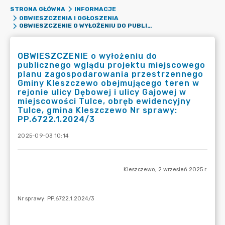
STRONA GŁÓWNA
INFORMACJE
OBWIESZCZENIA I OGŁOSZENIA
OBWIESZCZENIE O WYŁOŻENIU DO PUBLICZNEGO WGLĄDU PROJEKTU MIEJSCOWEGO PLANU ZAGOSPODAROWANIA PRZESTRZENNEGO GMINY KLESZCZEWO OBEJMUJĄCEGO TEREN W REJONIE ULICY DĘBOWEJ I ULICY GAJOWEJ W MIEJSCOWOŚCI TULCE, OBRĘB EWIDENCYJNY TULCE, GMINA KLESZCZEWO NR SPRAWY: PP.6722.1.2024/3
OBWIESZCZENIE o wyłożeniu do
publicznego wglądu projektu miejscowego
planu zagospodarowania przestrzennego
Gminy Kleszczewo obejmującego teren w
rejonie ulicy Dębowej i ulicy Gajowej w
miejscowości Tulce, obręb ewidencyjny
Tulce, gmina Kleszczewo Nr sprawy:
PP.6722.1.2024/3
2025-09-03 10:14