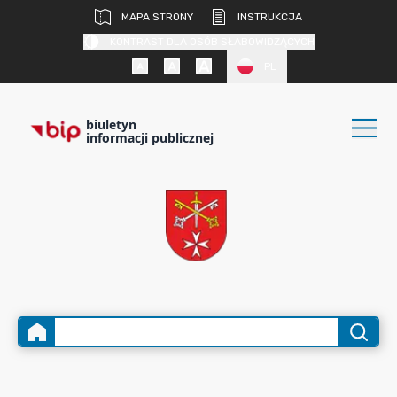
MAPA STRONY
INSTRUKCJA
KONTRAST DLA OSÓB SŁABOWIDZĄCYCH
PL
biuletyn
informacji publicznej