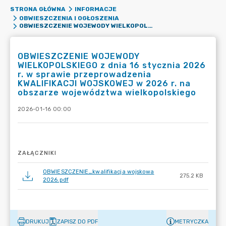
STRONA GŁÓWNA
INFORMACJE
OBWIESZCZENIA I OGŁOSZENIA
OBWIESZCZENIE WOJEWODY WIELKOPOLSKIEGO Z DNIA 16 STYCZNIA 2026 R. W SPRAWIE PRZEPROWADZENIA KWALIFIKACJI WOJSKOWEJ W 2026 R. NA OBSZARZE WOJEWÓDZTWA WIELKOPOLSKIEGO
OBWIESZCZENIE WOJEWODY
WIELKOPOLSKIEGO z dnia 16 stycznia 2026
r. w sprawie przeprowadzenia
KWALIFIKACJI WOJSKOWEJ w 2026 r. na
obszarze województwa wielkopolskiego
2026-01-16 00:00
ZAŁĄCZNIKI
OBWIESZCZENIE_kwalifikacja wojskowa
275.2 KB
2026.pdf
DRUKUJ
ZAPISZ DO PDF
METRYCZKA