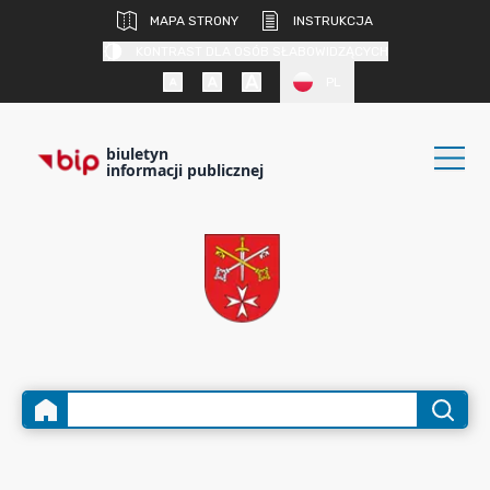
MAPA STRONY
INSTRUKCJA
KONTRAST DLA OSÓB SŁABOWIDZĄCYCH
PL
biuletyn
informacji publicznej