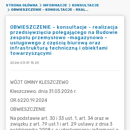
STRONA GŁÓWNA
INFORMACJE
KONSULTACJE
OBWIESZCZENIE – KONSULTACJE - REALIZACJA PRZEDSIĘWZIĘCIA POLEGAJĄCEGO NA BUDOWIE ZESPOŁU PRZEMYSŁOWO -MAGAZYNOWO -USŁUGOWEGO Z CZĘŚCIĄ BIUROWĄ ORAZ INFRASTRUKTURĄ TECHNICZNĄ I OBIEKTAMI TOWARZYSZĄCYMI
OBWIESZCZENIE – konsultacje - realizacja
przedsięwzięcia polegającego na Budowie
zespołu przemysłowo -magazynowo -
usługowego z częścią biurową oraz
infrastrukturą techniczną i obiektami
towarzyszącymi
2026-03-31 15:20