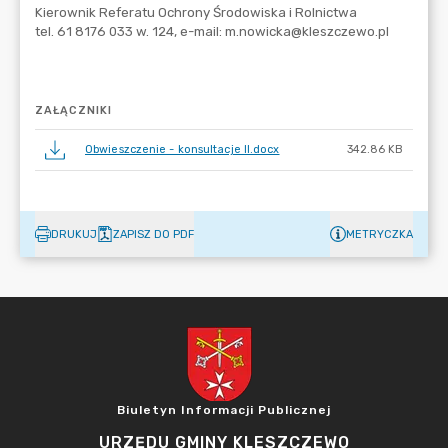
ZAŁĄCZNIKI
Obwieszczenie - konsultacje II.docx
342.86 KB
DRUKUJ
ZAPISZ DO PDF
METRYCZKA
Biuletyn Informacji Publicznej
URZĘDU GMINY KLESZCZEWO