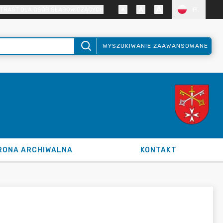
TRAST DLA OSÓB SŁABOWIDZĄCYCH
PL
WYSZUKIWANIE ZAAWANSOWANE
RONA ARCHIWALNA
KONTAKT