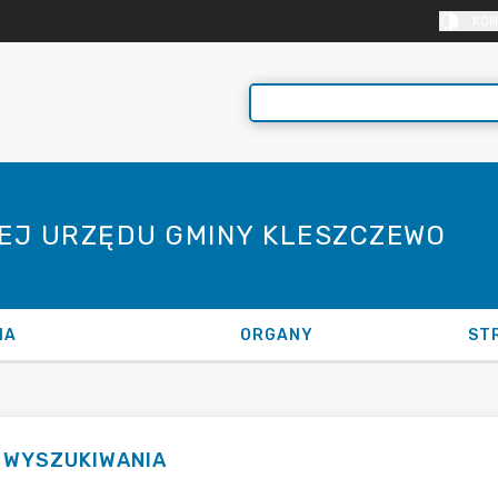
KON
NEJ URZĘDU GMINY KLESZCZEWO
NA
ORGANY
ST
I WYSZUKIWANIA