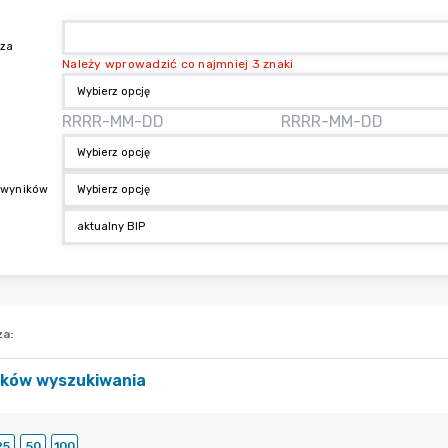
aza
Należy wprowadzić co najmniej 3 znaki
 wyników
za
:
ików wyszukiwania
25
50
100