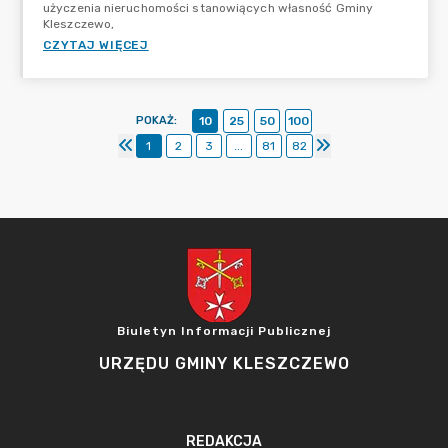
użyczenia nieruchomości stanowiących własność Gminy
Kleszczewo,
CZYTAJ WIĘCEJ
POKAŻ
:
10
25
50
100
1
2
3
...
81
82
Biuletyn Informacji Publicznej
URZĘDU GMINY KLESZCZEWO
REDAKCJA