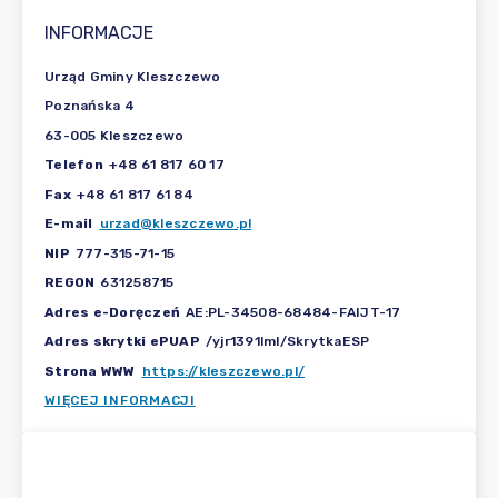
INFORMACJE
Urząd Gminy Kleszczewo
Poznańska 4
63-005 Kleszczewo
Telefon
+48 61 817 60 17
Fax
+48 61 817 61 84
E-mail
urzad@kleszczewo.pl
NIP
777-315-71-15
REGON
631258715
Adres e-Doręczeń
AE:PL-34508-68484-FAIJT-17
Adres skrytki ePUAP
/yjr1391lml/SkrytkaESP
Strona WWW
https://kleszczewo.pl/
WIĘCEJ INFORMACJI