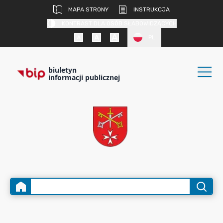
MAPA STRONY
INSTRUKCJA
KONTRAST DLA OSÓB SŁABOWIDZĄCYCH
PL
biuletyn
informacji publicznej