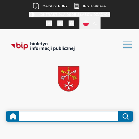
MAPA STRONY
INSTRUKCJA
KONTRAST DLA OSÓB SŁABOWIDZĄCYCH
PL
biuletyn
informacji publicznej