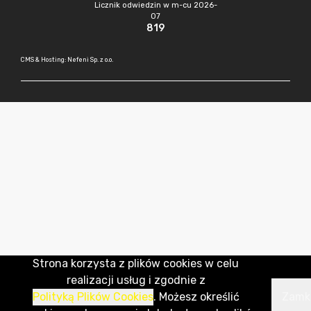
Licznik odwiedzin w m-cu 2026-
07
819
CMS & Hosting: Nefeni Sp. z o.o.
Strona korzysta z plików cookies w celu
realizacji usług i zgodnie z
Polityką Plików Cookies
. Możesz określić
Zamk