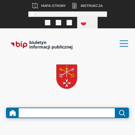
MAPA STRONY
INSTRUKCJA
KONTRAST DLA OSÓB SŁABOWIDZĄCYCH
PL
biuletyn
informacji publicznej