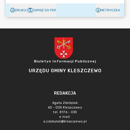
DRUKUJ
ZAPISZ DO PDF
METRYCZKA
Biuletyn Informacji Publicznej
URZĘDU GMINY KLESZCZEWO
REDAKCJA
Agata Zdobylak
63 - 005 Kleszczewo
tel. 8176 - 033
e mail:
a.zdobylak@kleszczewo.pl