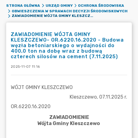
STRONA GŁÓWNA
URZĄD GMINY
OCHRONA ŚRODOWISKA
OBWIESZCZENIA W SPRAWACH DECYZJI ŚRODOWISKOWYCH
ZAWIADOMIENIE WÓJTA GMINY KLESZCZEWO- OR.6220.16.2020 - BUDOWA WĘZŁA BETONIARSKIEGO O WYDAJNOŚCI DO 400,0 TON NA DOBĘ WRAZ Z BUDOWĄ CZTERECH SILOSÓW NA CEMENT (7.11.2025)
ZAWIADOMIENIE WÓJTA GMINY
KLESZCZEWO- OR.6220.16.2020 - Budowa
węzła betoniarskiego o wydajności do
400,0 ton na dobę wraz z budową
czterech silosów na cement (7.11.2025)
2025-11-07 11:16