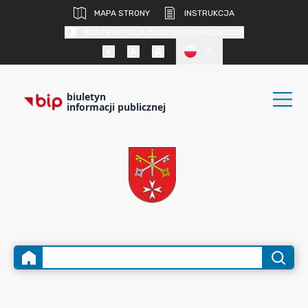
MAPA STRONY
INSTRUKCJA
KONTRAST DLA OSÓB SŁABOWIDZĄCYCH
PL
biuletyn
informacji publicznej