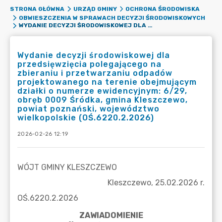
STRONA GŁÓWNA
URZĄD GMINY
OCHRONA ŚRODOWISKA
OBWIESZCZENIA W SPRAWACH DECYZJI ŚRODOWISKOWYCH
WYDANIE DECYZJI ŚRODOWISKOWEJ DLA PRZEDSIĘWZIĘCIA POLEGAJĄCEGO NA ZBIERANIU I PRZETWARZANIU ODPADÓW PROJEKTOWANEGO NA TERENIE OBEJMUJĄCYM DZIAŁKI O NUMERZE EWIDENCYJNYM: 6/29, OBRĘB 0009 ŚRÓDKA, GMINA KLESZCZEWO, POWIAT POZNAŃSKI, WOJEWÓDZTWO WIELKOPOLSKIE (OŚ.6220.2.2026)
Wydanie decyzji środowiskowej dla
przedsięwzięcia polegającego na
zbieraniu i przetwarzaniu odpadów
projektowanego na terenie obejmującym
działki o numerze ewidencyjnym: 6/29,
obręb 0009 Śródka, gmina Kleszczewo,
powiat poznański, województwo
wielkopolskie (OŚ.6220.2.2026)
2026-02-26 12:19