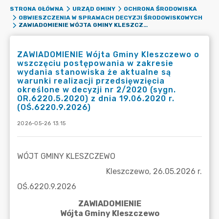
STRONA GŁÓWNA
URZĄD GMINY
OCHRONA ŚRODOWISKA
OBWIESZCZENIA W SPRAWACH DECYZJI ŚRODOWISKOWYCH
ZAWIADOMIENIE WÓJTA GMINY KLESZCZEWO O WSZCZĘCIU POSTĘPOWANIA W ZAKRESIE WYDANIA STANOWISKA ŻE AKTUALNE SĄ WARUNKI REALIZACJI PRZEDSIĘWZIĘCIA OKREŚLONE W DECYZJI NR 2/2020 (SYGN. OR.6220.5.2020) Z DNIA 19.06.2020 R. (OŚ.6220.9.2026)
ZAWIADOMIENIE Wójta Gminy Kleszczewo o
wszczęciu postępowania w zakresie
wydania stanowiska że aktualne są
warunki realizacji przedsięwzięcia
określone w decyzji nr 2/2020 (sygn.
OR.6220.5.2020) z dnia 19.06.2020 r.
(OŚ.6220.9.2026)
2026-05-26 13:15