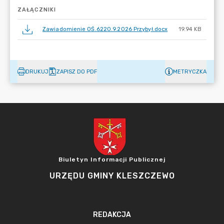
ZAŁĄCZNIKI
Zawiadomienie OŚ.6220.9.2026 Przybył.docx
19.94 KB
DRUKUJ
ZAPISZ DO PDF
METRYCZKA
Biuletyn Informacji Publicznej
URZĘDU GMINY KLESZCZEWO
REDAKCJA