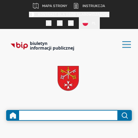
MAPA STRONY
INSTRUKCJA
KONTRAST DLA OSÓB SŁABOWIDZĄCYCH
PL
biuletyn
informacji publicznej