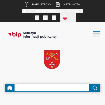
MAPA STRONY
INSTRUKCJA
KONTRAST DLA OSÓB SŁABOWIDZĄCYCH
PL
biuletyn
informacji publicznej