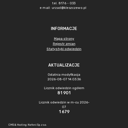
tel. 8176 - 033
e mail:
urzad@kleszczewo.pl
INFORMACJE
Mapa strony
Rejestr zmian
Statystyki odwiedzin
AKTUALIZACJE
Ostatnia modyfikacja
2026-08-07 14:03:36
Licznik odwiedzin ogółem
81 901
Licznik odwiedzin w m-cu 2026-
07
1 679
CMS & Hosting: Nefeni Sp. z o.o.