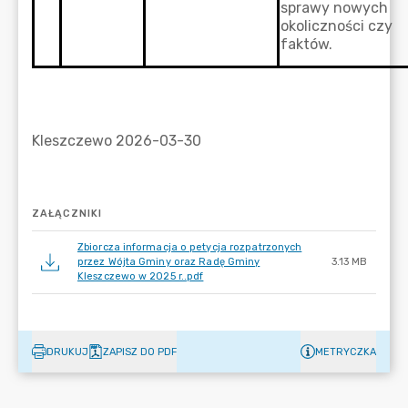
ZAŁĄCZNIKI
Zbiorcza informacja o petycja rozpatrzonych
przez Wójta Gminy oraz Radę Gminy
3.13 MB
Kleszczewo w 2025 r..pdf
DRUKUJ
ZAPISZ DO PDF
METRYCZKA