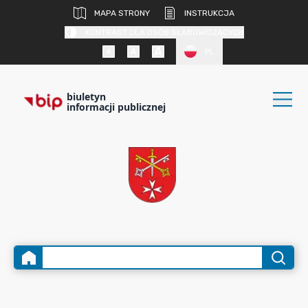
MAPA STRONY
INSTRUKCJA
KONTRAST DLA OSÓB SŁABOWIDZĄCYCH
PL
biuletyn
informacji publicznej