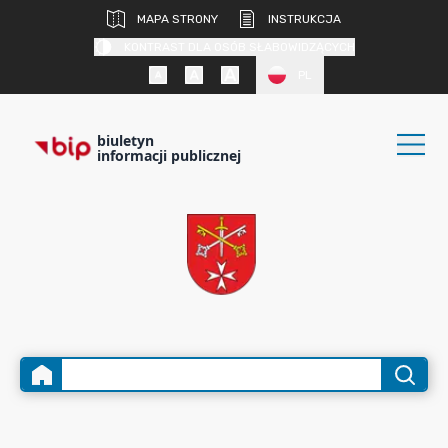
MAPA STRONY
INSTRUKCJA
KONTRAST DLA OSÓB SŁABOWIDZĄCYCH
PL
biuletyn
informacji publicznej