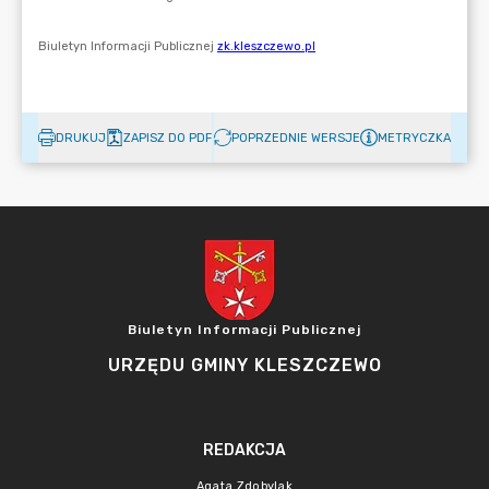
DRUKUJ
ZAPISZ DO PDF
POPRZEDNIE WERSJE
METRYCZKA
Biuletyn Informacji Publicznej
URZĘDU GMINY KLESZCZEWO
REDAKCJA
Agata Zdobylak