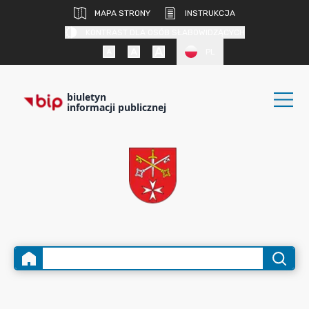
MAPA STRONY
INSTRUKCJA
KONTRAST DLA OSÓB SŁABOWIDZĄCYCH
PL
biuletyn
informacji publicznej