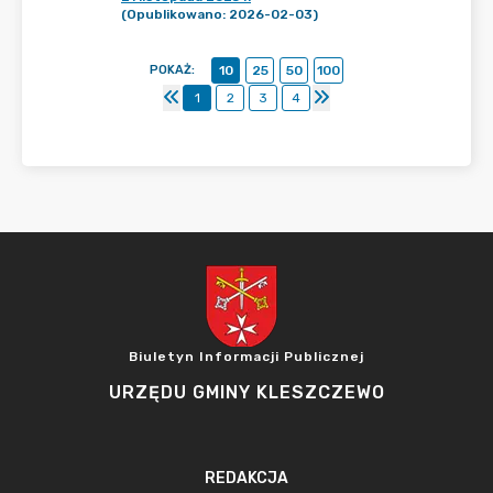
(Opublikowano: 2026-02-03)
POKAŻ
:
10
25
50
100
1
2
3
4
Biuletyn Informacji Publicznej
URZĘDU GMINY KLESZCZEWO
REDAKCJA