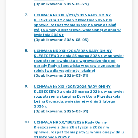
(Opublikowano: 2026-05-29)
7
.
UCHWAŁA Nr XXIII/213/2026 RADY GMINY
KLESZCZEWO z dnia 29 kwietnia 2026 r. w
sprawie: rozpatrzenia skargi na brak działań
Wójta Gminy Kleszczewo, wniesionej w dniu 17
kwietnia 2026 r.
(Opublikowano: 2026-05-05)
8
.
UCHWAŁA NR XXII/204/2026 RADY GMINY
KLESZCZEWO z dnia 25 marca 2026 r. w sprawie:
rozpatrzenia wniosku o wprowadzenie pod
obrady Rady stanowiska w sprawie znaczenia
rolnictwa dla wspólnoty lokalnej
(Opublikowano: 2026-03-31)
9
.
UCHWAŁA Nr XXII/203/2026 RADY GMINY
KLESZCZEWO z dnia 25 marca 2026 r. w sprawie:
rozpatrzenia skargi na Dyrektora Przedszkola
Leśna Gromada, wniesionej w dniu 2 lutego
2026 r.
(Opublikowano: 2026-03-31)
10
.
UCHWAŁA NR XX/188/2026 Rady Gminy
Kleszczewo z dnia 28 stycznia 2026 r. w
sprawie: rozpatrzenia petycji wniesionej w dniu
21 listopada 2025 r.