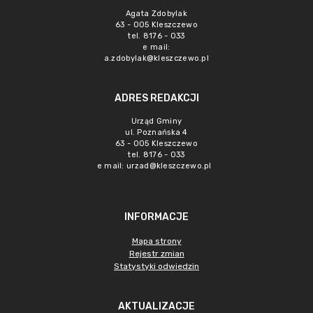
Agata Zdobylak
63 - 005 Kleszczewo
tel. 8176 - 033
e mail:
a.zdobylak@kleszczewo.pl
ADRES REDAKCJI
Urząd Gminy
ul. Poznańska 4
63 - 005 Kleszczewo
tel. 8176 - 033
e mail:
urzad@kleszczewo.pl
INFORMACJE
Mapa strony
Rejestr zmian
Statystyki odwiedzin
AKTUALIZACJE