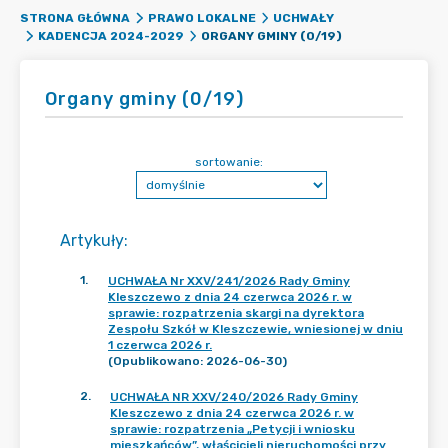
STRONA GŁÓWNA
PRAWO LOKALNE
UCHWAŁY
ORGANY GMINY (0/19)
KADENCJA 2024-2029
Organy gminy (0/19)
sortowanie:
Artykuły
:
1
.
UCHWAŁA Nr XXV/241/2026 Rady Gminy
Kleszczewo z dnia 24 czerwca 2026 r. w
sprawie: rozpatrzenia skargi na dyrektora
Zespołu Szkół w Kleszczewie, wniesionej w dniu
1 czerwca 2026 r.
(Opublikowano: 2026-06-30)
2
.
UCHWAŁA NR XXV/240/2026 Rady Gminy
Kleszczewo z dnia 24 czerwca 2026 r. w
sprawie: rozpatrzenia „Petycji i wniosku
mieszkańców”, właścicieli nieruchomości przy